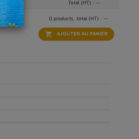
Total (HT) :
--
0 products, total (HT) : --

AJOUTER AU PANIER