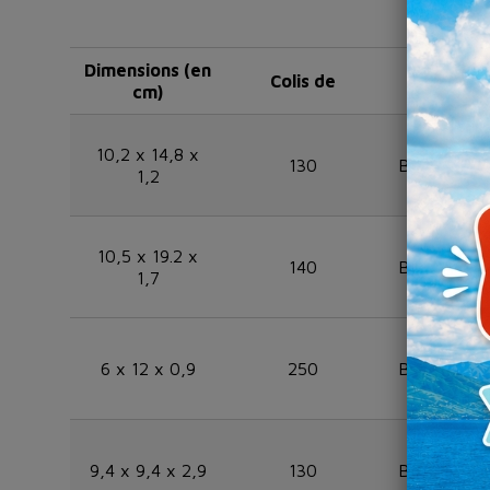
Dimensions (en
Colis de
Référen
cm)
10,2 x 14,8 x
130
BABOTHER
1,2
10,5 x 19.2 x
140
BABOTHE
1,7
6 x 12 x 0,9
250
BABOTHE
9,4 x 9,4 x 2,9
130
BABOTHER