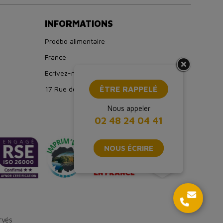
INFORMATIONS
Proébo alimentaire
France
Ecrivez-nous : boutique@proebo.fr
17 Rue de Strasbourg, 94150 Rungis
ÊTRE RAPPELÉ
Nous appeler
02 48 24 04 41
NOUS ÉCRIRE
rvés