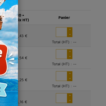
10 +
Panier
(prix HT)
53,43 €
Total (HT) :
--
64,54 €
Total (HT) :
--
58,25 €
Total (HT) :
--
43,16 €