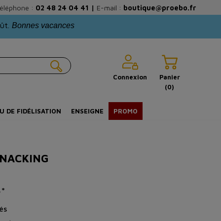
éléphone :
02 48 24 04 41
|
E-mail :
boutique@proebo.fr
oût.
Bonnes vacances
Connexion
Panier
(0)
U DE FIDÉLISATION
ENSEIGNE
PROMO
SNACKING
é*
és