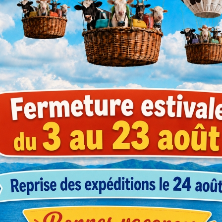
1-2
3-4
5-9
ce
(prix HT)
(prix HT)
(prix HT)
M2F0
66,56 €
60,71 €
55,77 €
RM3C0
80,50 €
73,50 €
67,34 €
RM6B0
72,50 €
66,00 €
60,75 €
20A0
53,82 €
49,01 €
44,98 €