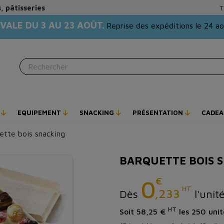
, pâtisseries
T
VALE DU 3 AU 23 AOÛT.
Reprise des expéditions le 24 a
E
EQUIPEMENT
SNACKING
PRÉSENTATION
CADEA
ette bois snacking
BARQUETTE BOIS 
€
0
HT
,233
Dès
l'unit
HT
Soit 58,25 €
les 250 unit