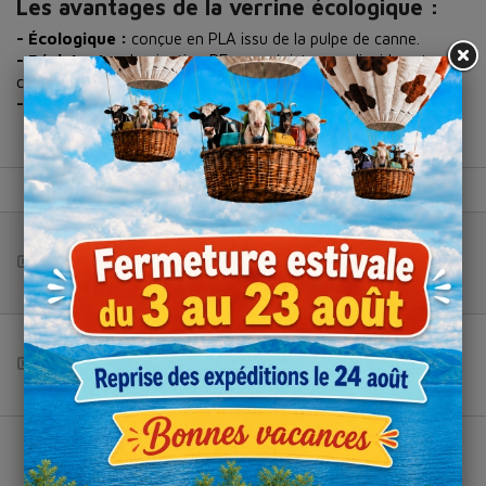
Les avantages de la verrine écologique :
- Écologique :
conçue en PLA issu de la pulpe de canne.
- Résistante :
lamination PE pour résister aux liquides et
corps gras.
- Avec ou sans couvercle.
Capacité
Produit
Colis de
Panier
220 ml
Pot
30
Total (HT) :
--
Couvercle
360
Total (HT) :
--
0 products, total (HT) : --