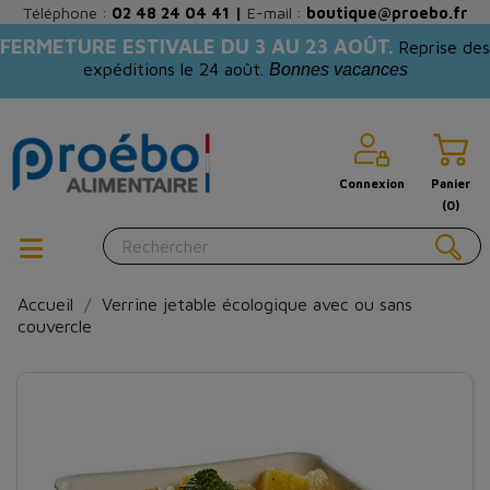
Téléphone :
02 48 24 04 41
|
E-mail :
boutique@proebo.fr
FERMETURE ESTIVALE DU 3 AU 23 AOÛT.
Reprise des
expéditions le 24 août.
Bonnes vacances
Connexion
Panier
(0)
Accueil
Verrine jetable écologique avec ou sans
couvercle