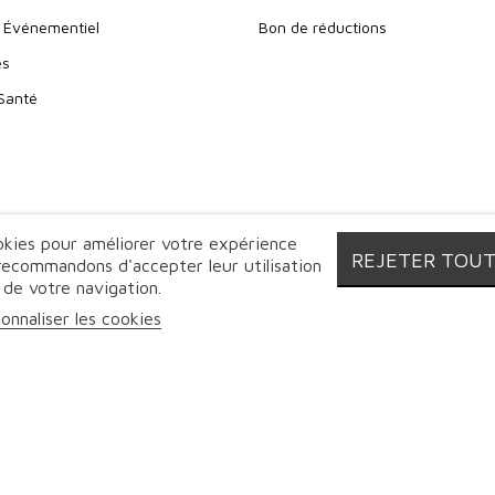
 Événementiel
Bon de réductions
es
 Santé
ookies pour améliorer votre expérience
REJETER TOU
 recommandons d'accepter leur utilisation
 de votre navigation.
o Alimentaire - Boucherie Charcuterie Traiteur - 2026 | Tous droits 
onnaliser les cookies