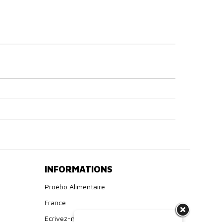
INFORMATIONS
Proébo Alimentaire
France
Ecrivez-nous : boutique@proebo.fr