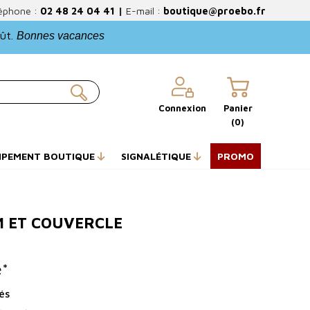
éphone :
02 48 24 04 41
|
E-mail :
boutique@proebo.fr
oût.
Bonnes vacances
Connexion
Panier
(0)
IPEMENT BOUTIQUE
SIGNALÉTIQUE
PROMO
 ET COUVERCLE
é*
és