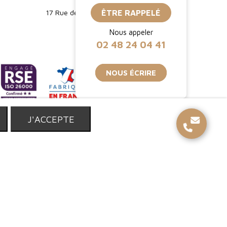
17 Rue de Strasbourg, 94150 Rungis
ÊTRE RAPPELÉ
Nous appeler
02 48 24 04 41
NOUS ÉCRIRE
T
J'ACCEPTE
réservés