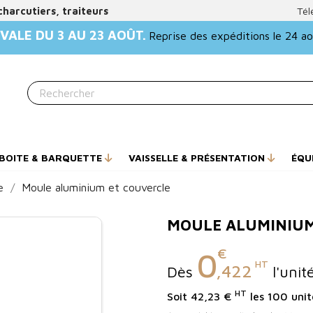
charcutiers, traiteurs
Tél
VALE DU 3 AU 23 AOÛT.
Reprise des expéditions le 24 a
BOITE & BARQUETTE
VAISSELLE & PRÉSENTATION
ÉQU
e
Moule aluminium et couvercle
MOULE ALUMINIUM
€
0
HT
,422
Dès
l'unit
HT
Soit 42,23 €
les 100 unit