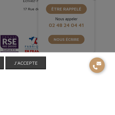
Ecrivez-nous : boutique@proebo.fr
17 Rue de Strasbourg, 94150 Rungis
ÊTRE RAPPELÉ
Nous appeler
02 48 24 04 41
NOUS ÉCRIRE
T
J'ACCEPTE
réservés