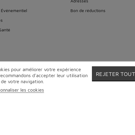
Adresses
 Événementiel
Bon de réductions
es
 Santé
ookies pour améliorer votre expérience
REJETER TOU
 recommandons d'accepter leur utilisation
 de votre navigation.
o Alimentaire - Boucherie Charcuterie Traiteur - 2026 | Tous droits 
onnaliser les cookies