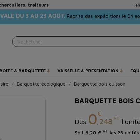
charcutiers, traiteurs
Tél
VALE DU 3 AU 23 AOÛT.
Reprise des expéditions le 24 a
BOITE & BARQUETTE
VAISSELLE & PRÉSENTATION
ÉQU
aire
Barquette écologique
Barquette bois cuisson
BARQUETTE BOIS 
€
0
HT
,248
Dès
l'unit
HT
Soit 6,20 €
les 25 unités