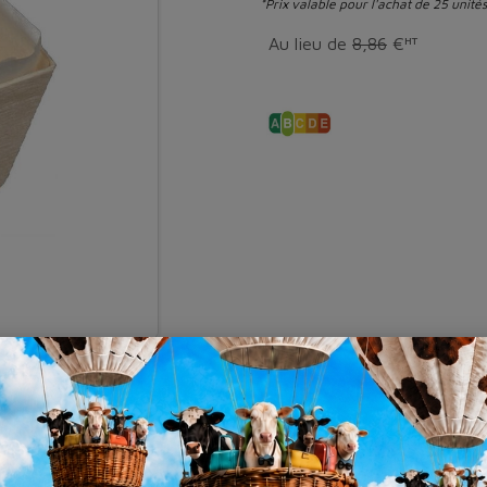
*Prix valable pour l'achat de 25 unités
Au lieu de
8,86
€
HT
