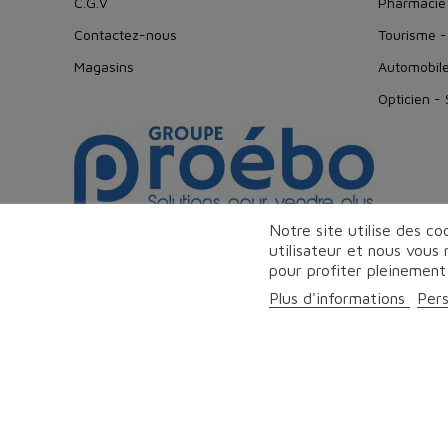
C.G.V
Pharmacie
Contactez-nous
Tourisme -
Magasins
Automobil
Opticien -
Notre site utilise des c
utilisateur et nous vous
pour profiter pleinement
© Proeb
Plus d'informations
Pers