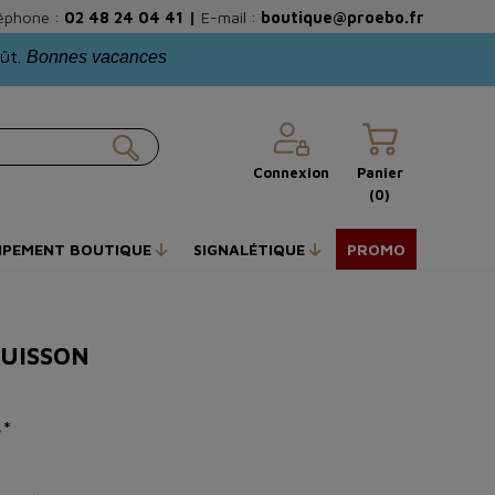
éphone :
02 48 24 04 41
|
E-mail :
boutique@proebo.fr
oût.
Bonnes vacances
Connexion
Panier
(0)
IPEMENT BOUTIQUE
SIGNALÉTIQUE
PROMO
CUISSON
é*