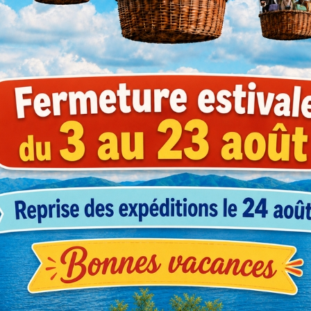
Prix
Référence
(prix HT)
BABO00050620
6,20 €
BABO00050630
7,24 €