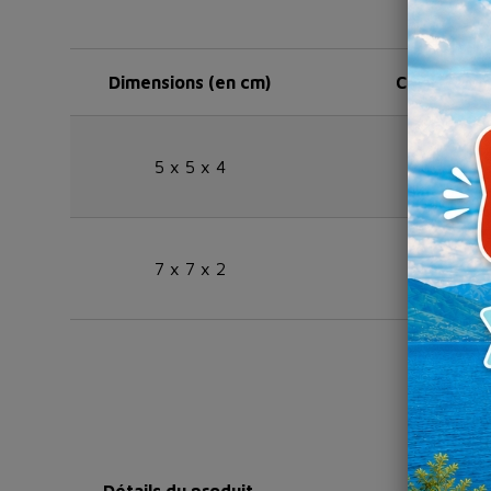
Dimensions (en cm)
Colis de
5 x 5 x 4
25
7 x 7 x 2
25
Détails du produit