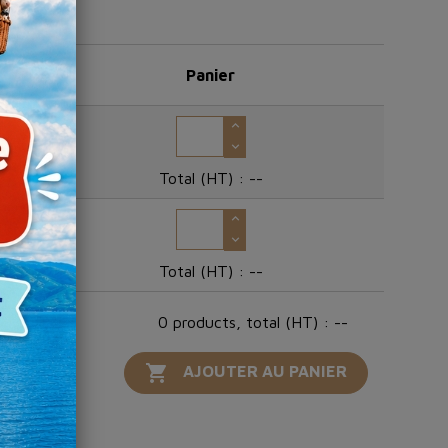
Panier
Total (HT) :
--
Total (HT) :
--
0 products, total (HT) : --

AJOUTER AU PANIER