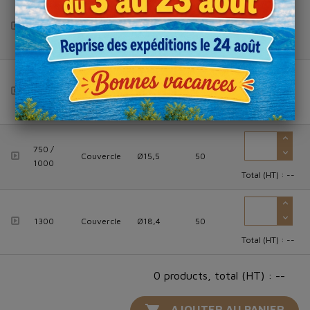
1000
Ø15 x H
Bol
50
ml
7,8
Total (HT) :
--
1300
Ø18,4 x
Bol
50
ml
H 6,7
Total (HT) :
--
750 /
Couvercle
Ø15,5
50
1000
Total (HT) :
--
1300
Couvercle
Ø18,4
50
Total (HT) :
--
0 products, total (HT) : --
AJOUTER AU PANIER