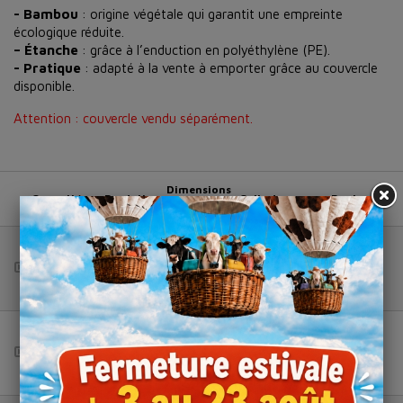
- Bambou
: origine végétale qui garantit une empreinte
écologique réduite.
– Étanche
: grâce à l’enduction en polyéthylène (PE).
- Pratique
: adapté à la vente à emporter grâce au couvercle
disponible.
Attention : couvercle vendu séparément.
Dimensions
Capacité
Produit
Colis de
Panier
(en cm)
Ø15 x H
480 ml
Bol
50
4,5
Total (HT) :
--
Ø15 x H
750 ml
Bol
50
6
Total (HT) :
--