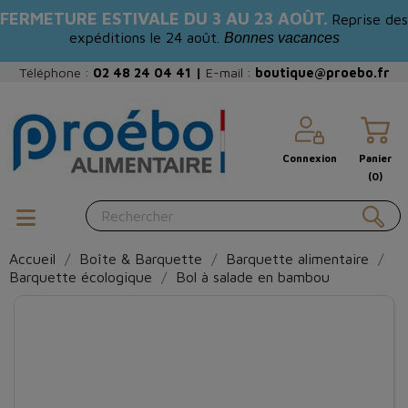
FERMETURE ESTIVALE DU 3 AU 23 AOÛT.
Reprise des
expéditions le 24 août.
Bonnes vacances
Téléphone :
02 48 24 04 41
|
E-mail :
boutique@proebo.fr
Connexion
Panier
(0)
Accueil
Boîte & Barquette
Barquette alimentaire
Barquette écologique
Bol à salade en bambou