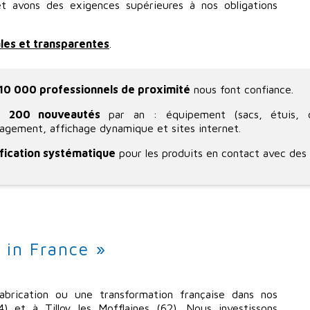
t avons des exigences supérieures à nos obligations
ales et transparentes
.
10 000 professionnels de proximité
nous font confiance.
e
200 nouveautés
par an : équipement (sacs, étuis, obj
gement, affichage dynamique et sites internet.
ification systématique
pour les produits en contact avec des 
 in France »
abrication ou une transformation française dans nos
) et à Tilloy les Mofflaines (62). Nous investissons