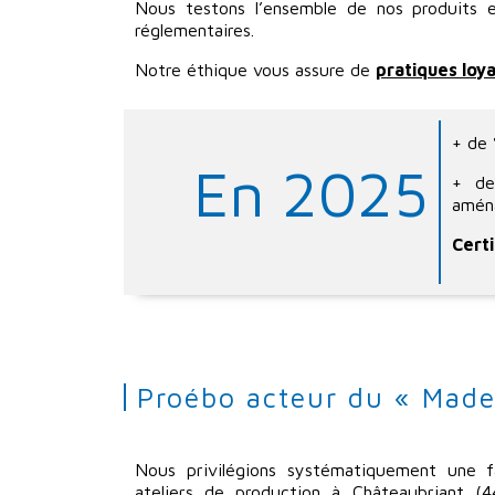
Nous testons l’ensemble de nos produits e
réglementaires.
Notre éthique vous assure de
pratiques loy
+ de
En 2025
+ d
aména
Cert
Proébo acteur du « Made
Nous privilégions systématiquement une f
ateliers de production à Châteaubriant (44