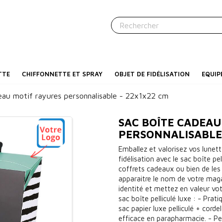
TTE
CHIFFONNETTE ET SPRAY
OBJET DE FIDÉLISATION
EQUIP
eau motif rayures personnalisable - 22x1x22 cm
SAC BOÎTE CADEAU
PERSONNALISABLE
Emballez et valorisez vos lunett
fidélisation avec le sac boîte pe
coffrets cadeaux ou bien de les
apparaitre le nom de votre maga
identité et mettez en valeur vo
sac boîte pelliculé luxe : - Prat
sac papier luxe pelliculé + cordel
efficace en parapharmacie. - Pe