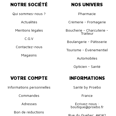
NOTRE SOCIÉTÉ
NOS UNIVERS
Qui sommes-nous ?
Pharmacie
Actualités
Crèmerie - Fromagerie
Mentions légales
Boucherie - Charcuterie -
Traiteur
C.G.V
Boulangerie - Pâtisserie
Contactez-nous
Tourisme - Événementiel
Magasins
Automobiles
Opticien - Santé
VOTRE COMPTE
INFORMATIONS
Informations personnelles
Santé by Proébo
Commandes
France
Adresses
Ecrivez-nous :
boutique@proebo.fr
Bon de réductions
Rue du Quebec, 44142